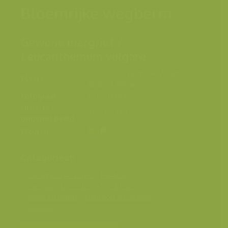
Bloemrijke wegberm
Gewone margriet /
Leucanthemum vulgare
Pellenberg, Bierbeek, Vlaams-
Plaats
Brabant, België
Fotograaf
Jeroen Mentens
Grootte
4160 x 6240 px.
origineel beeld
Kleuren
Categorieën
Geografische zones
>
Benelux
Geografische zones
>
West-Europa
Mens en milieu
>
Transport en verkeer
Soorten