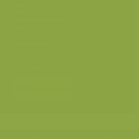
Plaats
België, Berg, Torfbroek
Fotograaf
Rollin Verlinde
Grootte origineel beeld
7326 x 4884 px.
Kleuren
Categorieën
Geografische zones
>
Benelux
Geografische zones
>
West-Europa
Landschappen
>
Graslanden
Bereken prijs en bestel
Toevoegen aan album
Hulp nodig?
Volg onze wilde