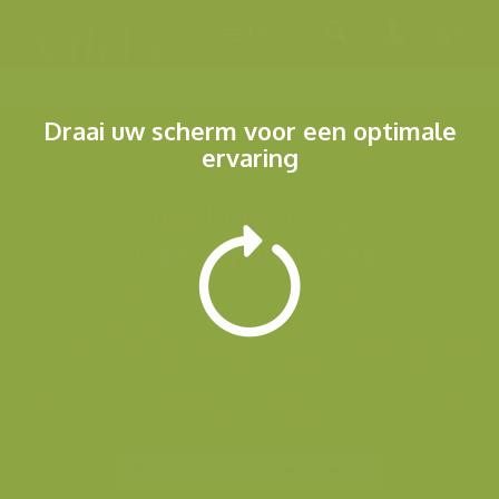
Menu
Draai uw scherm voor een optimale
ervaring
Vilda foto- &
videoproducties
Soms vind je als beeldzoeker niet wat je zoekt, of sterker nog:
niet wat je nodig hebt. Soms moet een heel specifieke situatie
getoond worden aan uw publiek. Wij zien er een uitdaging in om
op locatie die beelden te maken die helpen om uw doelen te
realiseren. We werken met overzichtelijke dagtarieven zodat u
nooit voor verrassingen komt te staan.
Wat wij voor u kunnen doen