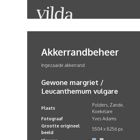
Akkerrandbeheer
Ingezaaide akkerrand
Gewone margriet /
Leucanthemum vulgare
Polders, Zande,
Plaats
Koekelare
Fotograaf
Yves Adams
Grootte origineel
5504 x 8256 px.
beeld