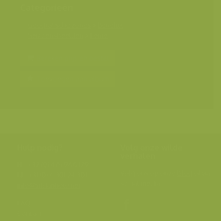
Categorieën
Geografische zones
>
Benelux
Seizoensbeelden
>
Lente
Bereken prijs en bestel
Toevoegen aan album
Hulp nodig?
Volg onze wilde
verhalen
BE: +32 (0) 475 966 129
Volg ons op onze
blog
of via
NL: +31 (0) 6 301 24 301
social media.
info@vildaphoto.net
FAQ
Contact