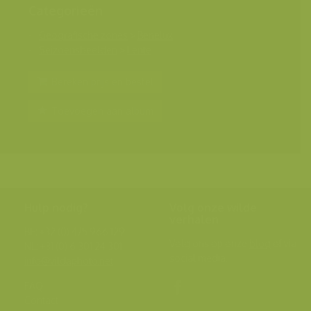
Categorieën
Geografische zones
>
Benelux
Seizoensbeelden
>
Lente
Bereken prijs en bestel
Toevoegen aan album
Hulp nodig?
Volg onze wilde
verhalen
BE: +32 (0) 475 966 129
Volg ons op onze
blog
of via
NL: +31 (0) 6 301 24 301
social media.
info@vildaphoto.net
FAQ
Contact