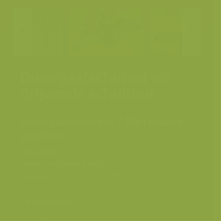
Dwergaalscholver en
drijvende schuilhut
Dwergaalscholver / Microcarbo
pygmeus
Fotograaf
Yves Adams
Grootte origineel beeld
7484 x 4989 px.
Kleuren
Categorieën
Soorten