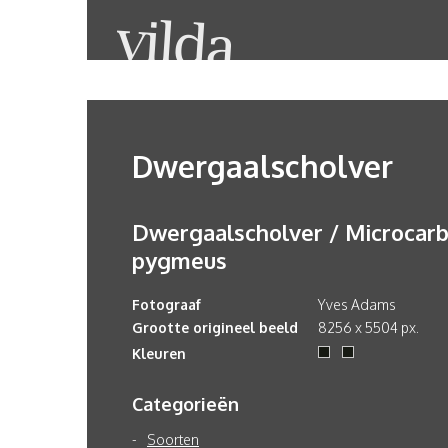
Dwergaalscholver
Dwergaalscholver / Microcar
pygmeus
Fotograaf
Yves Adams
Grootte origineel beeld
8256 x 5504 px.
Kleuren
Categorieën
Soorten