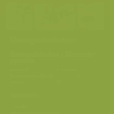
Dwergaalscholver
Dwergaalscholver / Microcarbo
pygmeus
Fotograaf
Yves Adams
Grootte origineel beeld
8256 x 5504 px.
Kleuren
Categorieën
Soorten