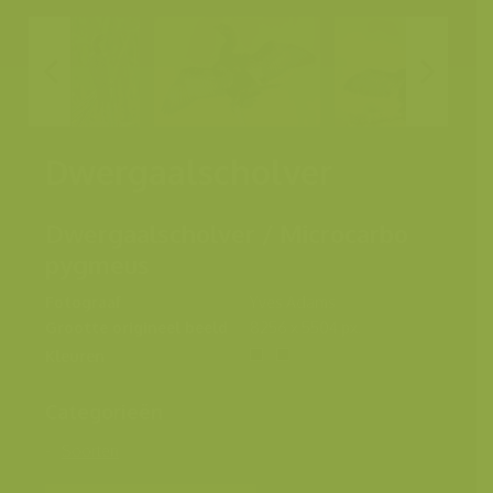
Dwergaalscholver
Dwergaalscholver / Microcarbo
pygmeus
Fotograaf
Yves Adams
Grootte origineel beeld
8256 x 5504 px.
Kleuren
Categorieën
Soorten