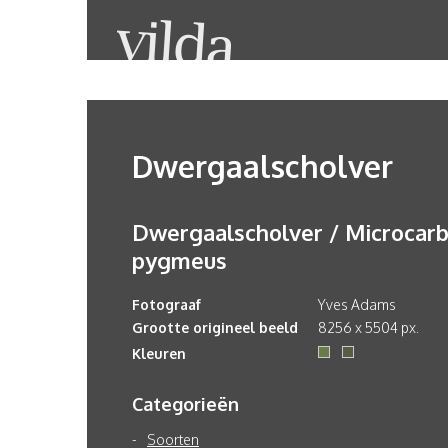
Dwergaalscholver
Dwergaalscholver / Microcar
pygmeus
Fotograaf
Yves Adams
Grootte origineel beeld
8256 x 5504 px.
Kleuren
Categorieën
Soorten