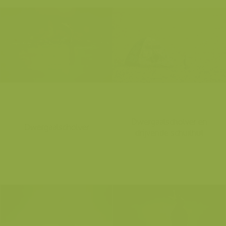
Dwergaalscholver en
Dwergaalscholver
drijvende schuilhut