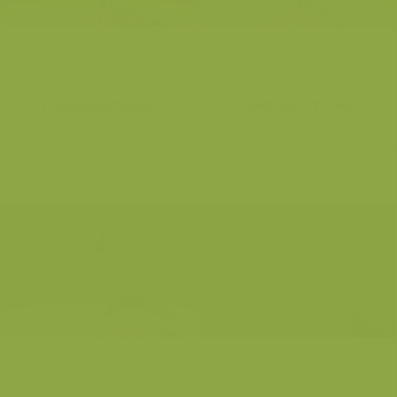
Dwergaalscholver
Dwergaalscholver