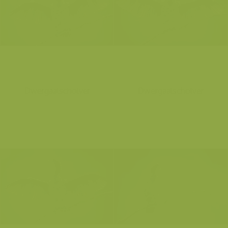
Dwergaalscholver
Dwergaalscholver