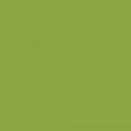
Dwergaalscholver
Dwergaalscholver