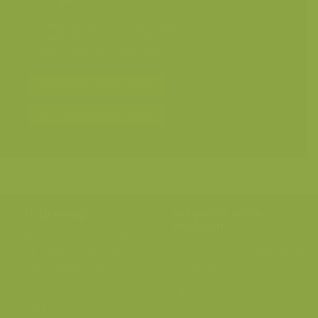
Landschappen
>
Luchtfotografie
Landschappen
>
Zee, strand, schorren en duinen
Varia
>
Patronen en abstract
Bereken prijs en bestel
Toevoegen aan album
Hulp nodig?
Volg onze wilde
verhalen
BE: +32 (0) 475 966 129
Volg ons op onze
blog
of via
NL: +31 (0) 6 301 24 301
social media.
info@vildaphoto.net
FAQ
Contact