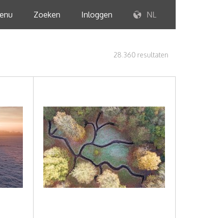
enu
Zoeken
Inloggen
NL
28.360 resultaten