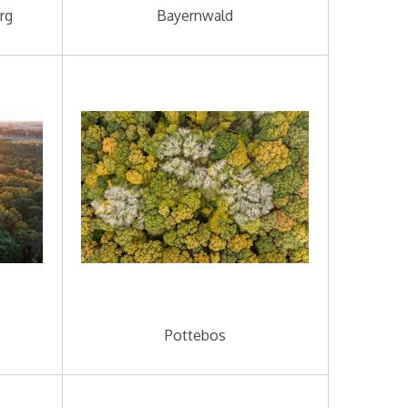
rg
Bayernwald
Pottebos