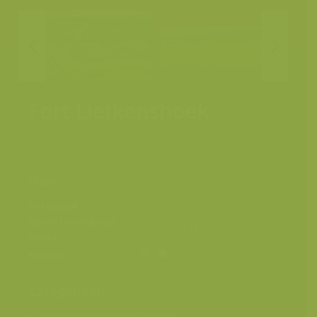
Fort Liefkenshoek
Kallo, Beveren,
Plaats
Zeescheldevallei
Fotograaf
Yves Adams
Grootte origineel
6048 x 4032 px.
beeld
Kleuren
Categorieën
Geografische zones
>
Benelux