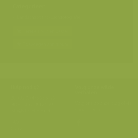
Categorieën
Landschappen
>
Luchtfotografie
Bereken prijs en bestel
Toevoegen aan album
Hulp nodig?
Volg onze wilde
verhalen
BE: +32 (0) 475 966 129
Volg ons op onze
blog
of via
NL: +31 (0) 6 301 24 301
social media.
info@vildaphoto.net
FAQ
Contact