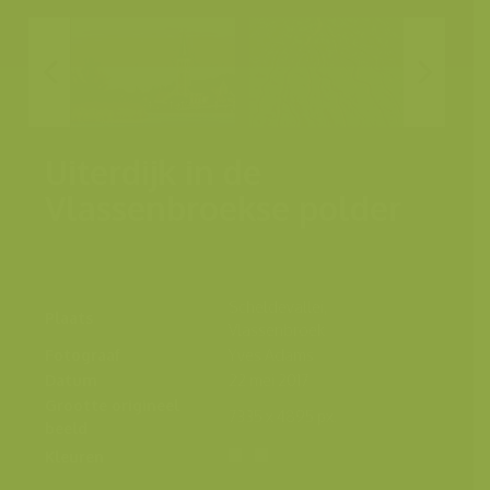
Uiterdijk in de
Vlassenbroekse polder
Scheldevallei,
Plaats
Vlassenbroek
Fotograaf
Yves Adams
Datum
22 mei 2017
Grootte origineel
7335 x 4895 px.
beeld
Kleuren