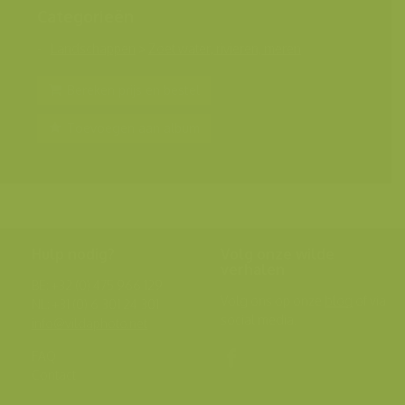
Categorieën
Landschappen
>
Zoet water, rivieren, meren
Bereken prijs en bestel
Toevoegen aan album
Hulp nodig?
Volg onze wilde
verhalen
BE: +32 (0) 475 966 129
Volg ons op onze
blog
of via
NL: +31 (0) 6 301 24 301
social media.
info@vildaphoto.net
FAQ
Contact