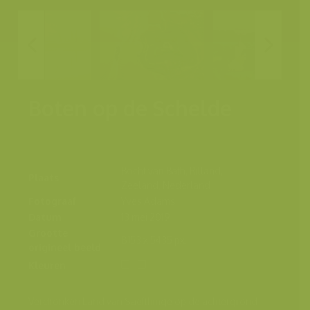
Boten op de Schelde
Bocht van Bath, Rilland,
Plaats
Zeeland, Nederland
Fotograaf
Yves Adams
Datum
13 mei 2019
Grootte
8153 x 5435 px.
origineel beeld
Kleuren
Verdronken Land van Saefthinge op de achtergrond