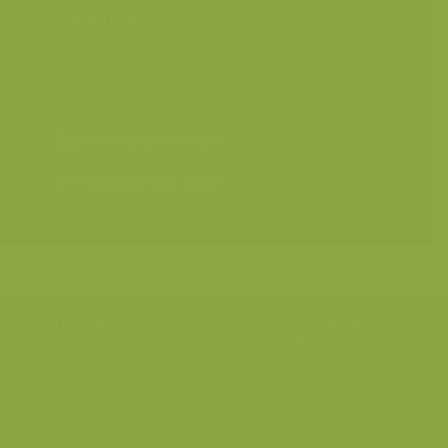
Categorieën
Landschappen
>
Luchtfotografie
Landschappen
>
Zoet water, rivieren, meren
Mens en milieu
>
Transport en verkeer
Bereken prijs en bestel
Toevoegen aan album
Hulp nodig?
Volg onze wilde
verhalen
BE: +32 (0) 475 966 129
Volg ons op onze
blog
of via
NL: +31 (0) 6 301 24 301
social media.
info@vildaphoto.net
FAQ