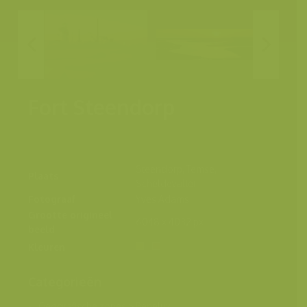
Fort Steendorp
Steendorp, Temse,
Plaats
Scheldevallei
Fotograaf
Yves Adams
Grootte origineel
6048 x 4032 px.
beeld
Kleuren
Categorieën
Geografische zones
>
Benelux