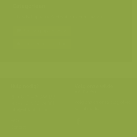
Categorieën
Landschappen
>
Zoet water, rivieren, meren
Bereken prijs en bestel
Toevoegen aan album
Hulp nodig?
Volg onze wilde
verhalen
BE: +32 (0) 475 966 129
Volg ons op onze
blog
of via
NL: +31 (0) 6 301 24 301
social media.
info@vildaphoto.net
FAQ
Contact