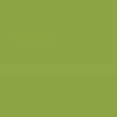
Paardenweide
Categorieën
Landschappen
>
Graslanden
Bereken prijs en bestel
Toevoegen aan album
Hulp nodig?
Volg onze wilde
verhalen
BE: +32 (0) 475 966 129
Volg ons op onze
blog
of via
NL: +31 (0) 6 301 24 301
social media.
info@vildaphoto.net
FAQ