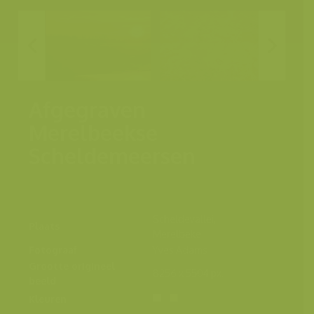
Afgegraven
Merelbeekse
Scheldemeersen
Scheldevallei,
Plaats
Merelbeke
Fotograaf
Yves Adams
Grootte origineel
8256 x 5504 px.
beeld
Kleuren