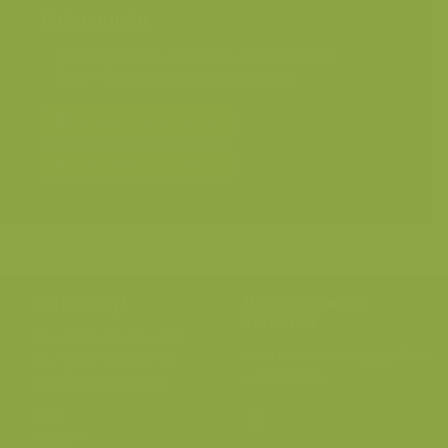
Categorieën
Landschappen
>
Zoet water, rivieren, meren
Varia
>
Tussen schemer en dageraad
Bereken prijs en bestel
Toevoegen aan album
Hulp nodig?
Volg onze wilde
verhalen
BE: +32 (0) 475 966 129
Volg ons op onze
blog
of via
NL: +31 (0) 6 301 24 301
social media.
info@vildaphoto.net
FAQ
Contact