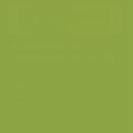
Kallebeekstraat en
Fasseitpolder bij hoogtij
KBR polder, Scheldevallei,
Plaats
Kruibeke
Fotograaf
Yves Adams
Datum
4 december 2017
Grootte origineel
8120 x 5413 px.
beeld
Kleuren