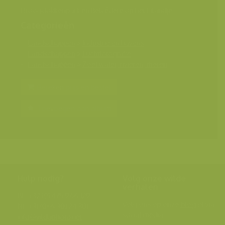
Droogdokkenpark en Belvédère op het Eilandje
Categorieën
Landschappen
>
Industrie en havens
Landschappen
>
Luchtfotografie
Landschappen
>
Zoet water, rivieren, meren
Bereken prijs en bestel
Toevoegen aan album
Hulp nodig?
Volg onze wilde
verhalen
BE: +32 (0) 475 966 129
Volg ons op onze
blog
of via
NL: +31 (0) 6 301 24 301
social media.
info@vildaphoto.net