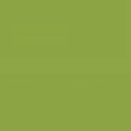
Landschappen
>
Industrie en havens
Landschappen
>
Luchtfotografie
Bereken prijs en bestel
Toevoegen aan album
Hulp nodig?
Volg onze wilde
verhalen
BE: +32 (0) 475 966 129
Volg ons op onze
blog
of via
NL: +31 (0) 6 301 24 301
social media.
info@vildaphoto.net
FAQ
Contact