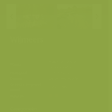
Wijmeers
Kalkense meersen,
Plaats
Scheldevallei
Fotograaf
Yves Adams
Datum
24 september 2016
Grootte origineel
7360 x 4912 px.
beeld
Kleuren
Categorieën