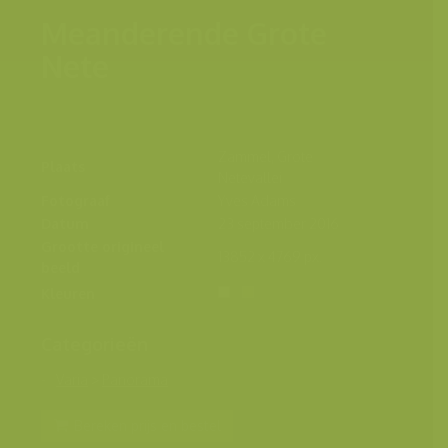
Meanderende Grote
Nete
Zammel, Grote
Plaats
Netevallei
Fotograaf
Yves Adams
Datum
23 september 2016
Grootte origineel
13852 x 4769 px.
beeld
Kleuren
Categorieën
Varia
>
Panorama
Bereken prijs en bestel