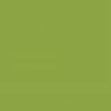
Kleuren
Categorieën
Geografische zones
Geografische zones
>
Benelux
Landschappen
Landschappen
>
Bossen
Landschappen
>
Luchtfotografie
Bereken prijs en bestel
Toevoegen aan album
Hulp nodig?
Volg onze wilde
verhalen
BE: +32 (0) 475 966 129