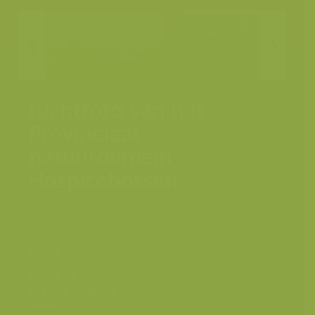
luchtfoto van het
Provinciaal
natuurdomein
Hospicebossen
Nazareth, Oost-Vlaanderen,
Plaats
België
Fotograaf
Bert Willaert
Grootte origineel
5464 x 3640 px.
beeld