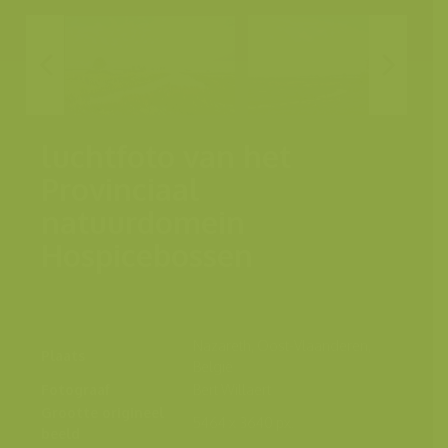
luchtfoto van het
Provinciaal
natuurdomein
Hospicebossen
Nazareth, Oost-Vlaanderen,
Plaats
België
Fotograaf
Bert Willaert
Grootte origineel
5464 x 3640 px.
beeld