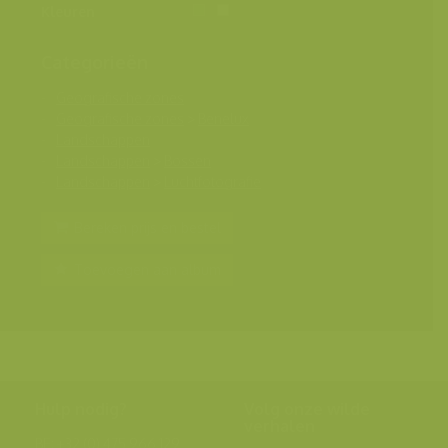
Kleuren
Categorieën
Geografische zones
Geografische zones
>
Benelux
Landschappen
Landschappen
>
Bossen
Landschappen
>
Luchtfotografie
Bereken prijs en bestel
Toevoegen aan album
Hulp nodig?
Volg onze wilde
verhalen
BE: +32 (0) 475 966 129