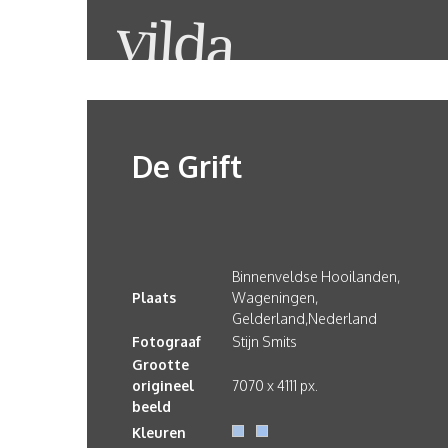
De Grift
Binnenveldse Hooilanden,
Plaats
Wageningen,
Gelderland,Nederland
Fotograaf
Stijn Smits
Grootte
origineel
7070 x 4111 px.
beeld
Kleuren