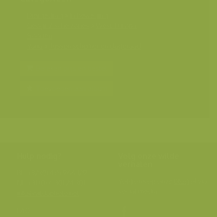
Diergedrag
>
In beweging
Geografische zones
>
West-Europa
Soorten
Varia
>
Tussen schemer en dageraad
Bereken prijs en bestel
Toevoegen aan album
Hulp nodig?
Volg onze wilde
verhalen
BE: +32 (0) 475 966 129
Volg ons op onze
blog
of via
NL: +31 (0) 6 301 24 301
social media.
info@vildaphoto.net
FAQ