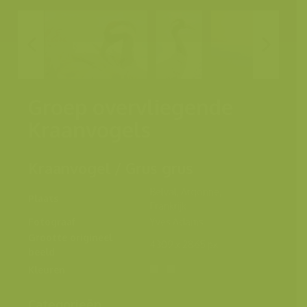
Groep overvliegende
Kraanvogels
Kraanvogel / Grus grus
Belval, Argonne,
Plaats
Frankrijk
Fotograaf
Yves Adams
Grootte origineel
4309 x 2865 px.
beeld
Kleuren
Categorieën