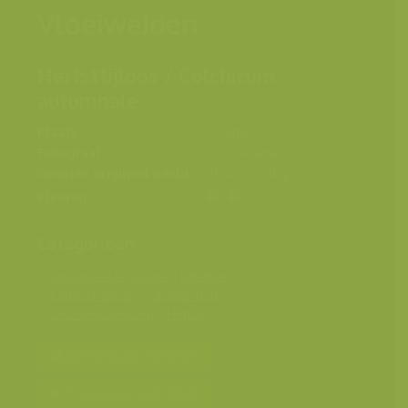
Vloeiweiden
Herfsttijloos / Colchicum
autumnale
Plaats
Lommel
Fotograaf
Yves Adams
Grootte origineel beeld
4032 x 6048 px.
Kleuren
Categorieën
Geografische zones
>
Benelux
Landschappen
>
Graslanden
Seizoensbeelden
>
Herfst
Bereken prijs en bestel
Toevoegen aan album