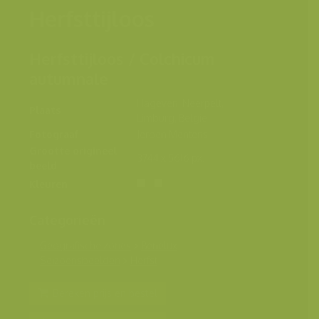
Herfsttijloos
Herfsttijloos / Colchicum
autumnale
Hageven, Neerpelt,
Plaats
Limburg, België
Fotograaf
Jeroen Mentens
Grootte origineel
3744 x 5616 px.
beeld
Kleuren
Categorieën
Geografische zones
>
Benelux
Seizoensbeelden
>
Herfst
Bereken prijs en bestel