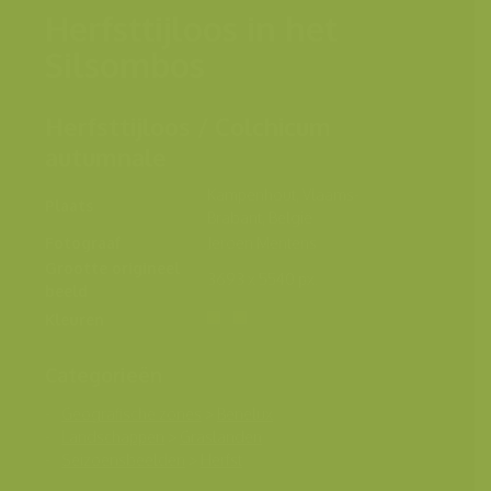
Herfsttijloos in het
Silsombos
Herfsttijloos / Colchicum
autumnale
Kampenhout, Vlaams-
Plaats
Brabant, België
Fotograaf
Jeroen Mentens
Grootte origineel
3693 x 5540 px.
beeld
Kleuren
Categorieën
Geografische zones
>
Benelux
Landschappen
>
Graslanden
Seizoensbeelden
>
Herfst