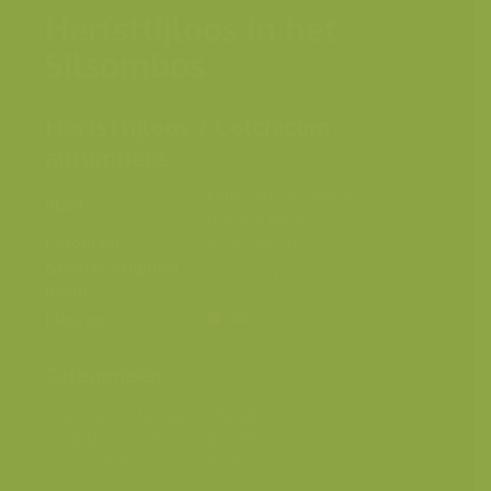
Herfsttijloos in het
Silsombos
Herfsttijloos / Colchicum
autumnale
Kampenhout, Vlaams-
Plaats
Brabant, België
Fotograaf
Jeroen Mentens
Grootte origineel
3744 x 5616 px.
beeld
Kleuren
Categorieën
Geografische zones
>
Benelux
Landschappen
>
Graslanden
Seizoensbeelden
>
Herfst