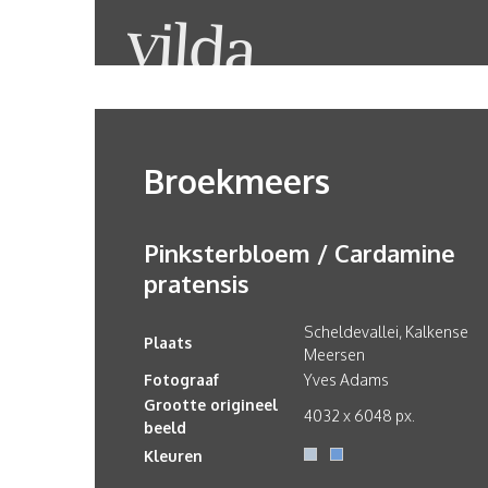
Broekmeers
Pinksterbloem / Cardamine
pratensis
Scheldevallei, Kalkense
Plaats
Meersen
Fotograaf
Yves Adams
Grootte origineel
4032 x 6048 px.
beeld
Kleuren