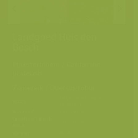
Landgoed Huis den
Bosch
Pinksterbloem / Cardamine
pratensis
Zomereik / Quercus robur
Leuvenheim, Brummen,
Plaats
Nederland
Fotograaf
Lars Soerink
Grootte origineel
7312 x 4172 px.
beeld
Kleuren