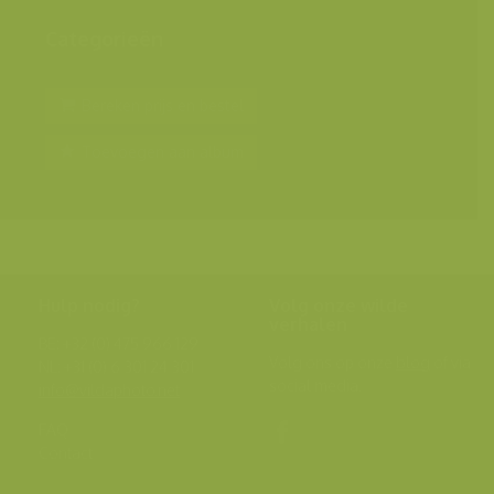
Categorieën
Bereken prijs en bestel
Toevoegen aan album
Hulp nodig?
Volg onze wilde
verhalen
BE: +32 (0) 475 966 129
Volg ons op onze
blog
of via
NL: +31 (0) 6 301 24 301
social media.
info@vildaphoto.net
FAQ
Contact