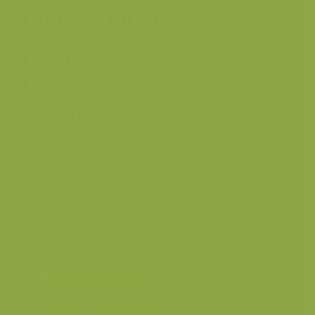
Pinksterbloem
Pinksterbloem / Cardamine
pratensis
Plaats
Nederland
Fotograaf
Rollin Verlinde
Datum
13 april 2007
Grootte origineel beeld
2832 x 4256 px.
Kleuren
Categorieën
Geografische zones
>
Benelux
Seizoensbeelden
>
Lente
Bereken prijs en bestel
Toevoegen aan album