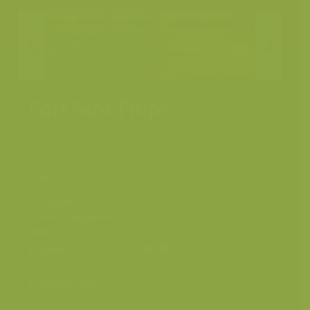
Fort Sint Filips
Antwerpen,
Plaats
Zeescheldevallei
Fotograaf
Yves Adams
Grootte origineel
6048 x 4032 px.
beeld
Kleuren
Categorieën
Landschappen
>
Steden en tuinen