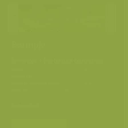
Bermpje
Bermpje / Barbatula barbatula
Plaats
België, Ourthe
Fotograaf
Rollin Verlinde
Grootte origineel beeld
4288 x 2848 px.
Kleuren
Categorieën
Bereken prijs en bestel