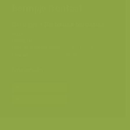
Bermpje frontaal
Bermpje / Barbatula barbatula
Plaats
België, Viroin
Fotograaf
Rollin Verlinde
Grootte origineel beeld
2848 x 4288 px.
Kleuren
Categorieën
Bereken prijs en bestel
Toevoegen aan album