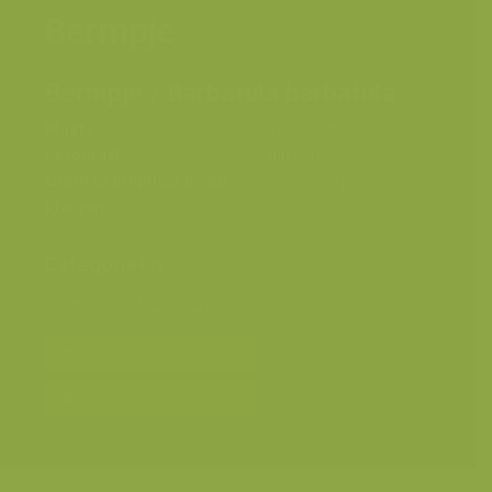
Bermpje
Bermpje / Barbatula barbatula
Plaats
België, Ourthe
Fotograaf
Rollin Verlinde
Grootte origineel beeld
2848 x 4288 px.
Kleuren
Categorieën
Geografische zones
>
Benelux
Bereken prijs en bestel
Toevoegen aan album