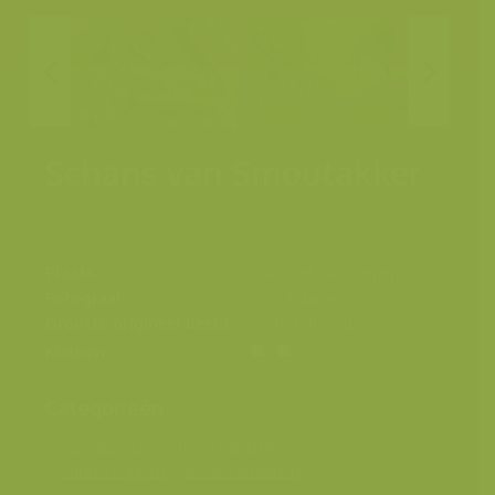
Schans van Smoutakker
Plaats
Stabroek, Antwerpen
Fotograaf
Yves Adams
Grootte origineel beeld
6048 x 4032 px.
Kleuren
Categorieën
Geografische zones
>
Benelux
Landschappen
>
Steden en tuinen