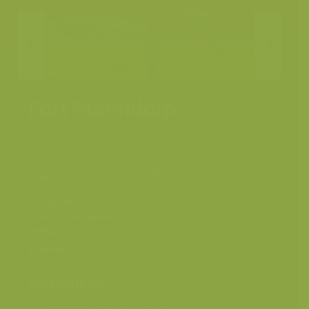
Fort Steendorp
Steendorp, Temse,
Plaats
Scheldevallei
Fotograaf
Yves Adams
Grootte origineel
6048 x 4032 px.
beeld
Kleuren
Categorieën
Geografische zones
>
Benelux