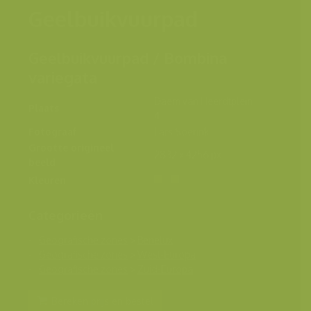
Geelbuikvuurpad
Geelbuikvuurpad / Bombina
variegata
Daem van Heerdtplein
Plaats
4
Fotograaf
Lars Soerink
Grootte origineel
2832 x 4256 px.
beeld
Kleuren
Categorieën
Geografische zones
>
Benelux
Geografische zones
>
West-Europa
Geografische zones
>
Zuid-Europa
Bereken prijs en bestel