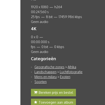
1920 x 1080 — h264
00:24.560 s
25 fps — 8 bit — 17459.986 kbps
Geen audio
4K
0 x 0 —
00:00.000 s
fps — 0 bit — 0 kbps
Geen audio
Categorieën
Geografische zones
>
Afrika
Landschappen
>
Luchtfotografie
Mens en milieu
>
Exoten
Soorten
Bereken prijs en bestel
Toevoegen aan album