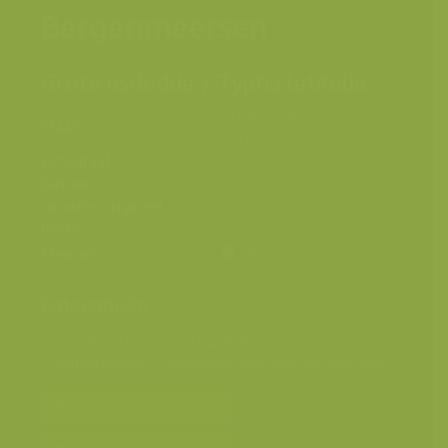
Bergenmeersen
Grote lisdodde / Typha latifolia
Scheldevallei,
Plaats
Wichelen
Fotograaf
Yves Adams
Datum
22 oktober 2014
Grootte origineel
4912 x 7360 px.
beeld
Kleuren
Categorieën
Geografische zones
>
Benelux
Landschappen
>
Moerassen, laagveen en hoogveen
Bereken prijs en bestel