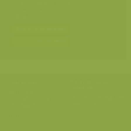
Landschappen
>
Graslanden
Seizoensbeelden
>
Zomer
Soorten
Bereken prijs en bestel
Toevoegen aan album
Hulp nodig?
Volg onze wilde
verhalen
BE: +32 (0) 475 966 129
Volg ons op onze
blog
of via
NL: +31 (0) 6 301 24 301
social media.
info@vildaphoto.net
FAQ
Contact