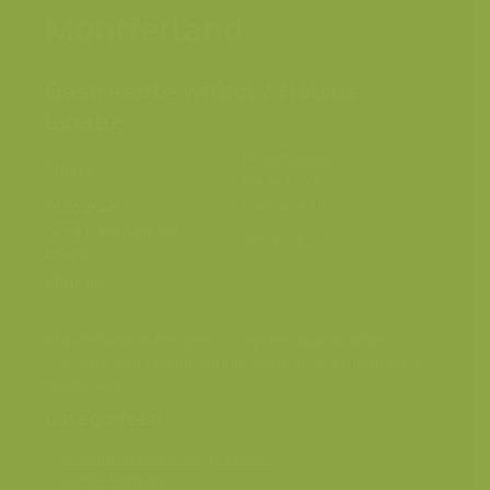
Montferland
Gestreepte witbol / Holcus
lanatus
Montferland,
Plaats
Nederland
Fotograaf
Lars Soerink
Grootte origineel
5504 x 8256 px.
beeld
Kleuren
Montferland en Bergherbos zijn een natuurgebied,
beheerd door Natuurmonumenten, in de Achterhoek in
Nederland.
Categorieën
Geografische zones
>
Benelux
Landschappen