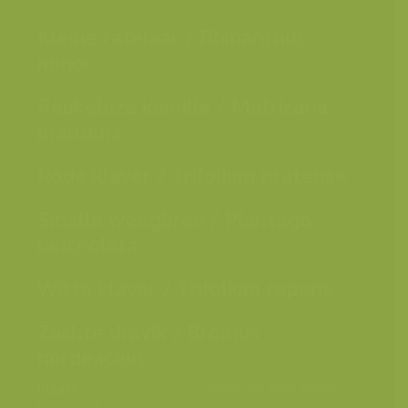
Kleine ratelaar / Rhinanthus
minor
Reukeloze kamille / Matricaria
maritima
Rode klaver / Trifolium pratense
Smalle weegbree / Plantago
lanceolata
Witte klaver / Trifolium repens
Zachte dravik / Bromus
hordeaceus
Plaats
Torfbroek, Berg, België