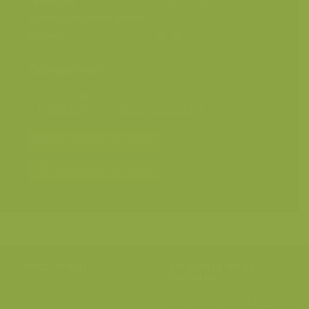
Fotograaf
Rollin Verlinde
Grootte origineel beeld
8256 x 5504 px.
Kleuren
Categorieën
Landschappen
>
Graslanden
Landschappen
>
Landbouwlandschap
Bereken prijs en bestel
Toevoegen aan album
Hulp nodig?
Volg onze wilde
verhalen
BE: +32 (0) 475 966 129
Volg ons op onze
blog
of via
NL: +31 (0) 6 301 24 301