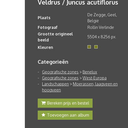
Veldrus / Juncus acutiflorus
De Zegge, Geel,
Plaats
België
Fotograaf
Rollin Verlinde
Grootte origineel
5504 x 8256 px.
beeld
Kleuren
Categorieën
Geografische zones
>
Benelux
Geografische zones
>
West-Europa
Landschappen
>
Moerassen, laagveen en
hoogveen
Bereken prijs en bestel
Toevoegen aan album