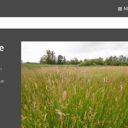
M
e
n
at