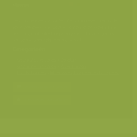
Kleuren
Eén van de meest waardevolle natuurreservaten in de
verre omgeving van Geel is De Zegge, een restant van
het oorspronkelijke laagveengebied dat vroeger als
het Geels ‘Gebroekt’ bekend stond.
Categorieën
Geografische zones
>
Benelux
Geografische zones
>
West-Europa
Landschappen
>
Moerassen, laagveen en hoogveen
Bereken prijs en bestel
Toevoegen aan album